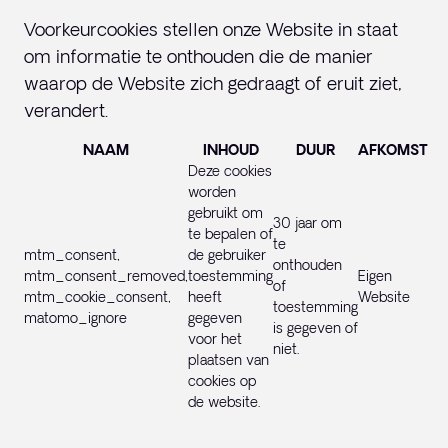
Voorkeurcookies stellen onze Website in staat
om informatie te onthouden die de manier
waarop de Website zich gedraagt of eruit ziet,
verandert.
NAAM
INHOUD
DUUR
AFKOMST
Deze cookies
worden
gebruikt om
30 jaar om
te bepalen of
te
mtm_consent,
de gebruiker
onthouden
mtm_consent_removed,
toestemming
Eigen
of
mtm_cookie_consent,
heeft
Website
toestemming
matomo_ignore
gegeven
is gegeven of
voor het
niet.
plaatsen van
cookies op
de website.