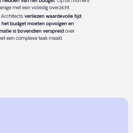
t hebben van het budget
. Op dit moment
enige met een volledig overzicht.
 Architects
verliezen waardevolle tijd
d het budget moeten opvolgen en
matie is bovendien verspreid
over
et een complexe taak maakt.