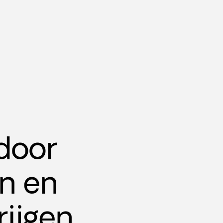
 door
en en
rijgen