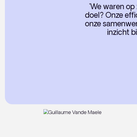
'We waren op z
doel? Onze effi
onze samenwer
inzicht b