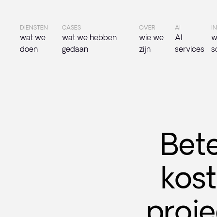
DIENSTEN
CASES
OVER
AI
I
wat we
wat we hebben
wie we
AI
w
doen
gedaan
zijn
services
s
Bete
kost
proje