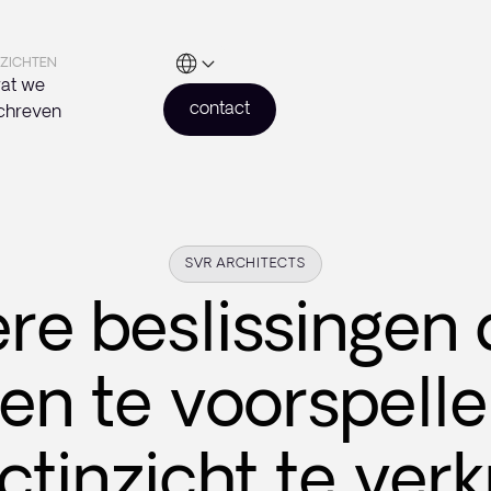
NZICHTEN
at we
contact
chreven
SVR ARCHITECTS
re beslissingen
en te voorspell
ctinzicht te verk