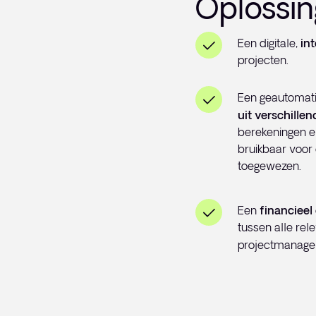
Oplossin
Een digitale,
in
projecten.
Een geautomati
uit verschille
berekeningen en 
bruikbaar voor 
toegewezen.
Een
financiee
tussen alle re
projectmanage