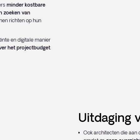
ers
minder kostbare
en zoeken van
nnen richten op hun
ënte en digitale manier
ver het projectbudget
.
Uitdaging 
Ook architecten die aan d