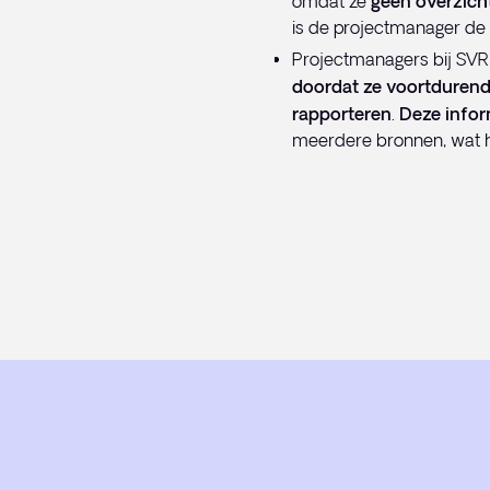
omdat ze
geen overzich
is de projectmanager de 
Projectmanagers bij SVR
doordat ze voortduren
rapporteren
.
Deze infor
meerdere bronnen, wat h