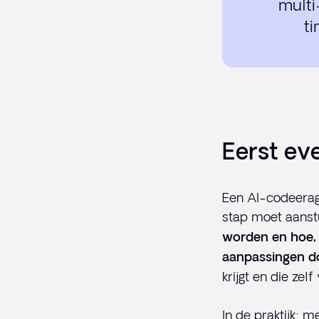
multi
ti
Eerst ev
Een AI-codeerage
stap moet aanst
worden en hoe, 
aanpassingen do
krijgt en die zel
In de praktijk: 