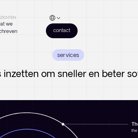
NZICHTEN
at we
contact
chreven
services
 inzetten om sneller en beter 