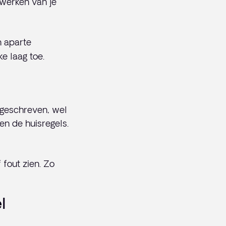
inwerken van je
n aparte
e laag toe.
 geschreven, wel
en de huisregels.
 fout zien. Zo
l