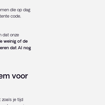
omen die op dag
tente code,
n dat onze
e weinig of de
eren dat AI nog
eem voor
 zoals je tijd