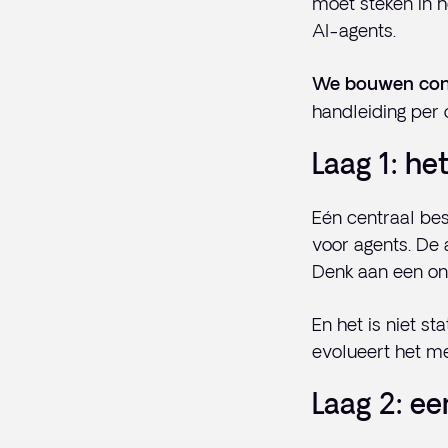
moet steken in he
AI-agents.
We bouwen cont
handleiding per 
Laag 1: h
Eén centraal bes
voor agents. De 
Denk aan een on
En het is niet st
evolueert het me
Laag 2: ee