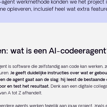
-agent werkmethode konden we het project 
me opleveren, inclusief heel wat extra featur
en: wat is een AI-codeeragent
nt is software die zelfstandig aan code kan werken, z
uren.
Je geeft duidelijke instructies over wat er geb
en de agent gaat aan de slag: hij leest de bestaande
Denk aan een digitale collega
or en test het resultaat.
f van A tot Z afhandelt.
meerdere agents werken tegelijk aan jouw project, zoals