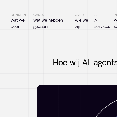
DIENSTEN
CASES
OVER
AI
I
wat we
wat we hebben
wie we
AI
w
doen
gedaan
zijn
services
s
Hoe wij AI-agents