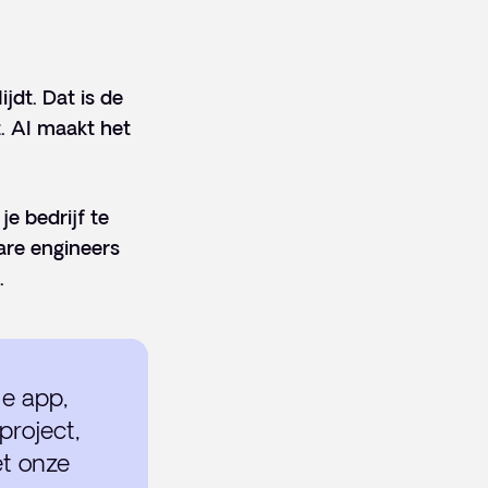
jdt. Dat is de
. AI maakt het
e bedrijf te
are engineers
.
e app,
project,
et onze