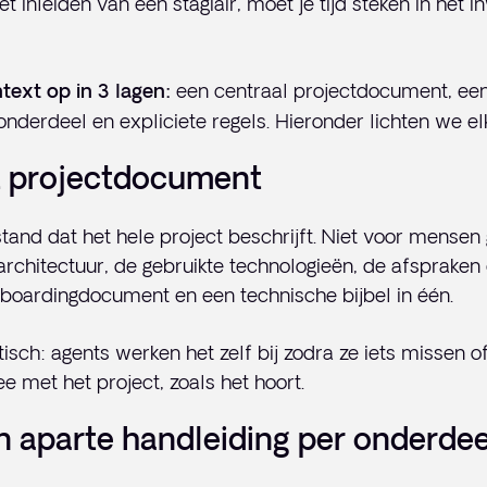
t inleiden van een stagiair, moet je tijd steken in het 
een centraal projectdocument, ee
ext op in 3 lagen:
onderdeel en expliciete regels. Hieronder lichten we elk
et projectdocument
tand dat het hele project beschrijft. Niet voor mensen
architectuur, de gebruikte technologieën, de afspraken 
boardingdocument en een technische bijbel in één.
atisch: agents werken het zelf bij zodra ze iets missen of
e met het project, zoals het hoort.
n aparte handleiding per onderdee