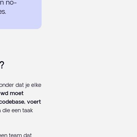
in no-
es.
?
onder dat je elke
ouwd moet
 codebase, voert
 die een taak
 een team dat