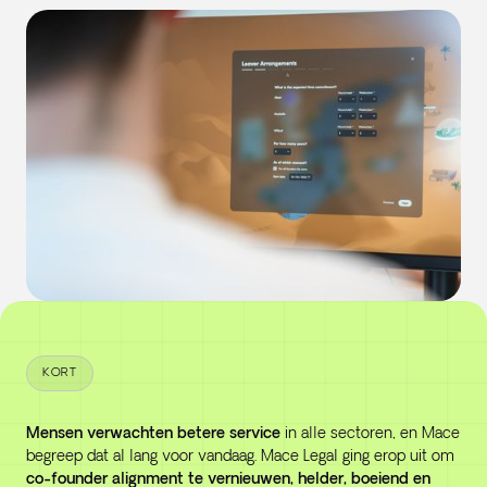
KORT
Mensen verwachten betere service
in alle sectoren, en Mace
begreep dat al lang voor vandaag. Mace Legal ging erop uit om
co-founder alignment te vernieuwen, helder, boeiend en