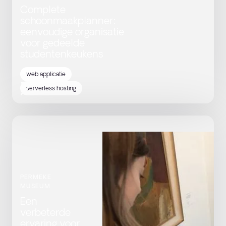
Complete
schoonmaakplanner:
eenvoudige organisatie
voor gedeelde
studentenkeukens
web applicatie
serverless hosting
PERMEKE
MUSEUM
Een
verbeterde
ervaring voor