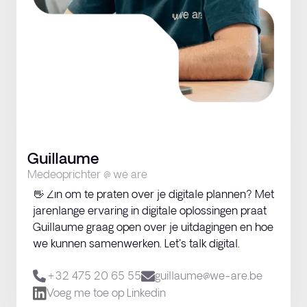
Guillaume
Let’s talk
Medeoprichter @ we are
👋 Zin om te praten over je digitale plannen? Met
jarenlange ervaring in digitale oplossingen praat
Guillaume graag open over je uitdagingen en hoe
we kunnen samenwerken. Let's talk digital.
+32 475 20 65 55‬
guillaume@we-are.be
Voeg me toe op Linkedin