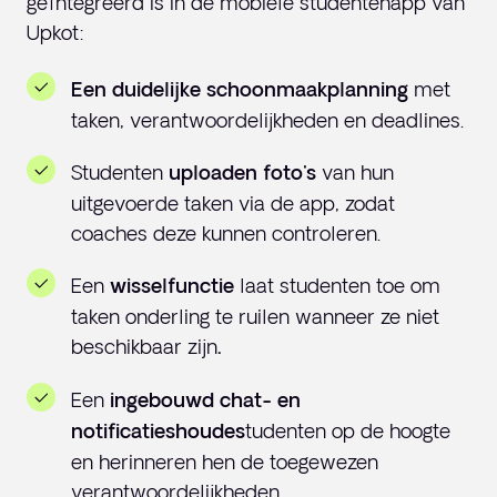
geïntegreerd is in de mobiele studentenapp van
Upkot:
met
Een duidelijke schoonmaakplanning
taken, verantwoordelijkheden en deadlines.
Studenten
van hun
uploaden foto's
uitgevoerde taken via de app, zodat
coaches deze kunnen controleren.
Een
laat studenten toe om
wisselfunctie
taken onderling te ruilen wanneer ze niet
beschikbaar zijn
.
Een
ingebouwd chat- en
tudenten op de hoogte
notificatieshoudes
en herinneren hen de toegewezen
verantwoordelijkheden.