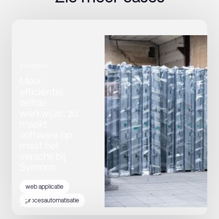
SYMONS
Meer
efficiëntie,
zelfde
werkwijze: zo
maakt
software op
maat het
verschil bij
Symons
web applicatie
procesautomatisatie