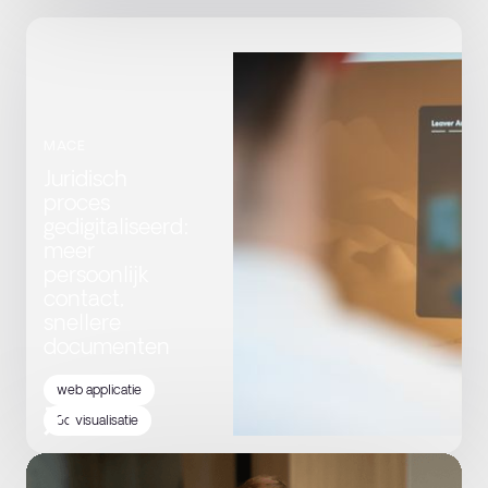
MACE
Juridisch
proces
gedigitaliseerd:
meer
persoonlijk
contact,
snellere
documenten
web applicatie
3d visualisatie